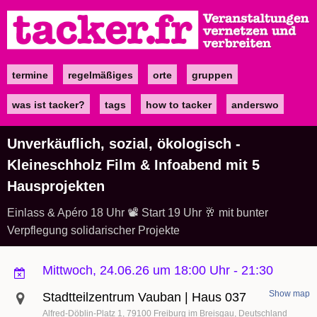
Direkt
zum
Inhalt
termine
regelmäßiges
orte
gruppen
Main
navigation
was ist tacker?
tags
how to tacker
anderswo
Unverkäuflich, sozial, ökologisch -
Kleineschholz Film & Infoabend mit 5
Hausprojekten
Einlass & Apéro 18 Uhr 📽️ Start 19 Uhr 🥂 mit bunter
Verpflegung solidarischer Projekte
Mittwoch, 24.06.26 um 18:00 Uhr
-
21:30
Show map
Stadtteilzentrum Vauban | Haus 037
Alfred-Döblin-Platz 1
79100
Freiburg im Breisgau
Deutschland