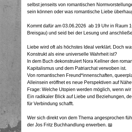
selbst jenseits von romantischen Normvorstellung
sein können oder was romantische Liebe überhaupt
Kommt dafür am 03.06.2026 ab 19 Uhr in Raum 101
Breisgau) und seid bei der Lesung und anschließ
Liebe wird oft als höchstes Ideal verklärt. Doch w
Konstrukt als eine universelle Wahrheit ist?
In dem Buch dekonstruiert Nora Kellner den romant
Kapitalismus und dem Patriarchat verwoben ist.
Von romantischen Freund*innenschaften, queerpl
Alleinsein eröffnet es neue Perspektiven auf Nähe,
Frage: Welche Utopien werden möglich, wenn wi
Ein radikaler Blick auf Liebe und Beziehungen, d
für Verbindung schafft.
Wer sich direkt von dem Thema angesprochen füh
der Jos Fritz Buchhandlung erwerben. 📖