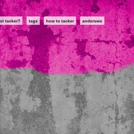
st tacker?
tags
how to tacker
anderswo