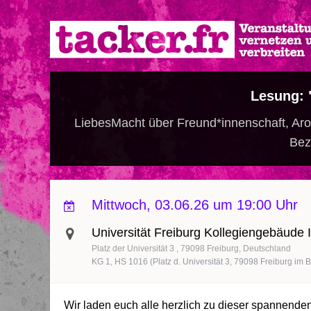
Direkt
zum
Inhalt
Lesung: 
LiebesMacht über Freund*innenschaft, Aro
Bez
Mittwoch, 03.06.26 um 19:00 Uhr
Universität Freiburg Kollegiengebäude I
Platz der Universität 3
79098
Freiburg
Deutschland
KG 1, HS 1016 (Platz d. Universität 3, 79098 Freiburg im 
Wir laden euch alle herzlich zu dieser spannenden