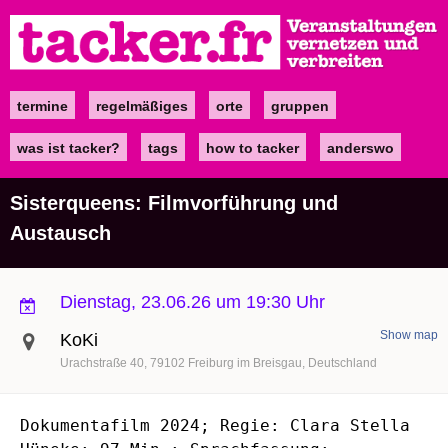
Direkt
zum
Inhalt
termine
regelmäßiges
orte
gruppen
Main
navigation
was ist tacker?
tags
how to tacker
anderswo
Sisterqueens: Filmvorführung und
Austausch
Dienstag, 23.06.26 um 19:30 Uhr
Show map
KoKi
Urachstraße 40
79102
Freiburg im Breisgau
Deutschland
Dokumentafilm
2024; Regie: Clara Stella