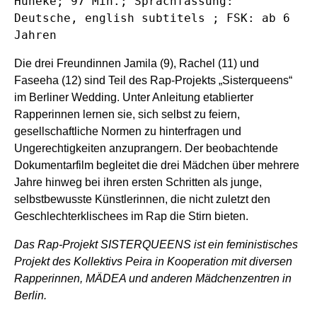
Hüneke; 97 Mi
n.
; Sprachfassung:
Deutsche,
englis
h subtitels
; FSK: ab 6
Jahren
Die drei Freundinnen Jamila (9), Rachel (11) und
Faseeha (12) sind Teil des Rap-Projekts „Sisterqueens“
im Berliner Wedding. Unter Anleitung etablierter
Rapperinnen lernen sie, sich selbst zu feiern,
gesellschaftliche Normen zu hinterfragen und
Ungerechtigkeiten anzuprangern. Der beobachtende
Dokumentarfilm begleitet die drei Mädchen über mehrere
Jahre hinweg bei ihren ersten Schritten als junge,
selbstbewusste Künstlerinnen, die nicht zuletzt den
Geschlechterklischees im Rap die Stirn bieten.
Das Rap-Projekt SISTERQUEENS ist ein feministisches
Projekt des Kollektivs Peira in Kooperation mit diversen
Rapperinnen, MÄDEA und anderen Mädchenzentren in
Berlin.