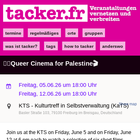
Direkt
zum
Inhalt
termine
regelmäßiges
orte
gruppen
Main
navigation
was ist tacker?
tags
how to tacker
anderswo
🏳️‍🌈Queer Cinema for Palestine🎬
Freitag, 05.06.26 um 18:00 Uhr
Freitag, 12.06.26 um 18:00 Uhr
Show map
KTS - Kulturtreff in Selbstverwaltung (KaTS)
Basler Straße 103
79100
Freiburg im Breisgau
Deutschland
Join us at the KTS on Friday, June 5 and on Friday, June
12 at 6 pm each to watch a selection of six short films