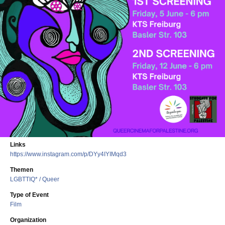
Links
https://www.instagram.com/p/DYy4IYIMqd3
Themen
LGBTTIQ* / Queer
Type of Event
Film
Organization