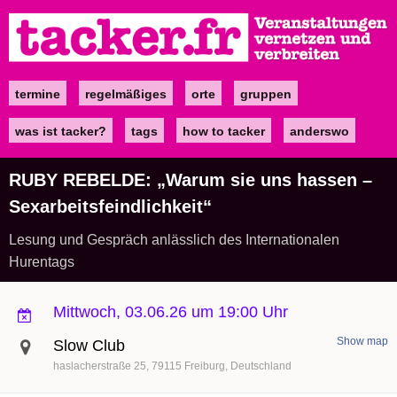
Direkt
zum
Inhalt
termine
regelmäßiges
orte
gruppen
Main
navigation
was ist tacker?
tags
how to tacker
anderswo
RUBY REBELDE: „Warum sie uns hassen –
Sexarbeitsfeindlichkeit“
Lesung und Gespräch anlässlich des Internationalen
Hurentags
Mittwoch, 03.06.26 um 19:00 Uhr
Show map
Slow Club
haslacherstraße 25
79115
Freiburg
Deutschland