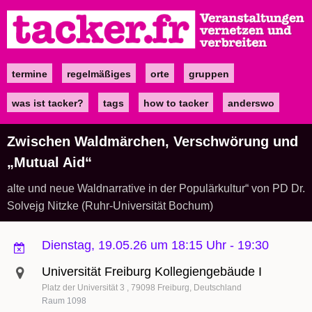
Direkt
zum
Inhalt
termine
regelmäßiges
orte
gruppen
Main
navigation
was ist tacker?
tags
how to tacker
anderswo
Zwischen Waldmärchen, Verschwörung und
„Mutual Aid“
alte und neue Waldnarrative in der Populärkultur“ von PD Dr.
Solvejg Nitzke (Ruhr-Universität Bochum)
Dienstag, 19.05.26 um 18:15 Uhr
-
19:30
Universität Freiburg Kollegiengebäude I
Platz der Universität 3
79098
Freiburg
Deutschland
Raum 1098