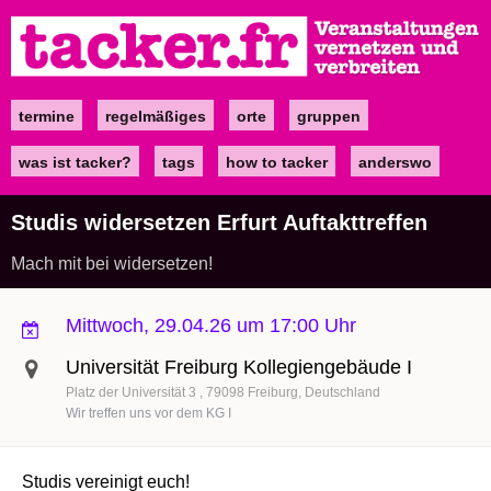
Direkt
zum
Inhalt
termine
regelmäßiges
orte
gruppen
Main
navigation
was ist tacker?
tags
how to tacker
anderswo
Studis widersetzen Erfurt Auftakttreffen
Mach mit bei widersetzen!
Mittwoch, 29.04.26 um 17:00 Uhr
Universität Freiburg Kollegiengebäude I
Platz der Universität 3
79098
Freiburg
Deutschland
Wir treffen uns vor dem KG I
Studis vereinigt euch!