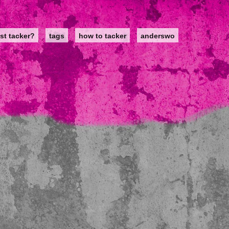
st tacker?
tags
how to tacker
anderswo