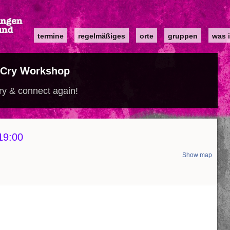
Main
termine
regelmäßiges
orte
gruppen
was i
navigation
 Cry Workshop
cry & connect again!
19:00
Show map