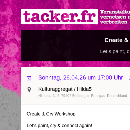
Direkt
zum
Inhalt
Create &
Let’s paint, 
Sonntag, 26.04.26 um 17:00 Uhr
-
Kulturaggregat / Hilda5
Hildastraße 5
79102
Freiburg im Breisgau
Deutschland
Create & Cry Workshop
Let’s paint, cry & connect again!