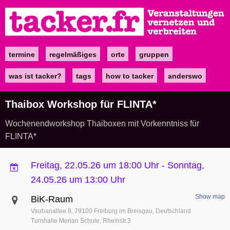
Direkt
zum
Inhalt
termine
regelmäßiges
orte
gruppen
Main
navigation
was ist tacker?
tags
how to tacker
anderswo
Thaibox Workshop für FLINTA*
Wochenendworkshop Thaiboxen mit Vorkenntniss für
FLINTA*
Freitag, 22.05.26 um 18:00 Uhr
-
Sonntag,
24.05.26 um 13:00 Uhr
Show map
BiK-Raum
Vaubanallee 8
79100
Freiburg im Breisgau
Deutschland
Turnhalle Merian Schule, Rheinstr.3