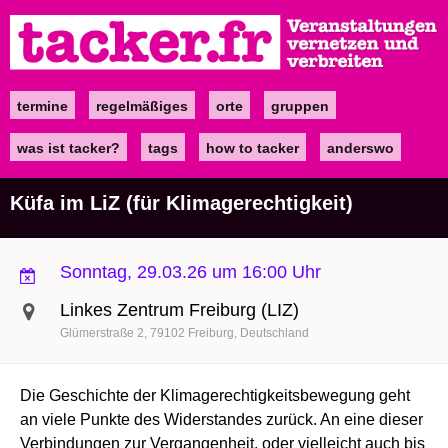
Direkt
zum
Inhalt
termine
regelmäßiges
orte
gruppen
Main
navigation
was ist tacker?
tags
how to tacker
anderswo
Küfa im LiZ (für Klimagerechtigkeit)
Sonntag, 29.03.26 um 16:00 Uhr
Linkes Zentrum Freiburg (LIZ)
Glümerstraße 2
79102
Freiburg
Deutschland
Die Geschichte der Klimagerechtigkeitsbewegung geht
an viele Punkte des Widerstandes zurück. An eine dieser
Verbindungen zur Vergangenheit, oder vielleicht auch bis