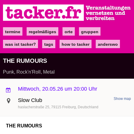
Direkt
zum
Inhalt
termine
regelmäßiges
orte
gruppen
Main
navigation
was ist tacker?
tags
how to tacker
anderswo
THE RUMOURS
Punk, Rock'n'Roll, Metal
Mittwoch, 20.05.26 um 20:00 Uhr
Show map
Slow Club
haslacherstraße 25
79115
Freiburg
Deutschland
THE RUMOURS