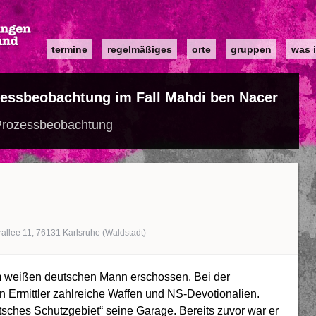
Main
termine
regelmäßiges
orte
gruppen
was i
navigation
zessbeobachtung im Fall Mahdi ben Nacer
 Prozessbeobachtung
rallee 11, 76131 Karlsruhe (Waldstadt)
 weißen deutschen Mann erschossen. Bei der
Ermittler zahlreiche Waffen und NS-Devotionalien.
sches Schutzgebiet“ seine Garage. Bereits zuvor war er