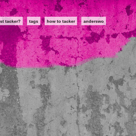
st tacker?
tags
how to tacker
anderswo