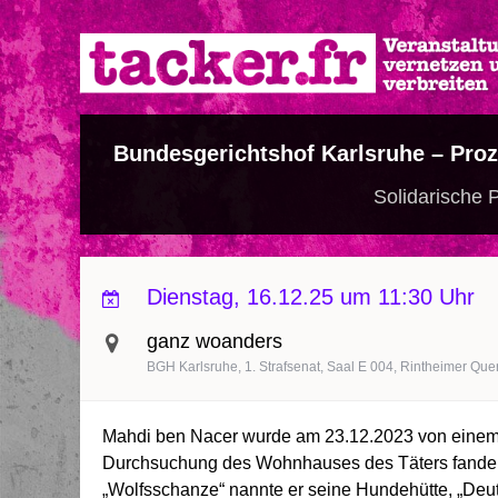
Direkt
zum
Inhalt
Bundesgerichtshof Karlsruhe – Pro
Solidarische
Dienstag, 16.12.25 um 11:30 Uhr
ganz woanders
BGH Karlsruhe, 1. Strafsenat, Saal E 004, Rintheimer Que
Mahdi ben Nacer wurde am 23.12.2023 von einem
Durchsuchung des Wohnhauses des Täters fanden 
„Wolfsschanze“ nannte er seine Hundehütte, „Deut