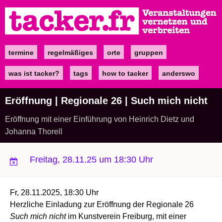
Direkt
zum
Inhalt
termine
regelmäßiges
orte
gruppen
Main
navigation
was ist tacker?
tags
how to tacker
anderswo
Eröffnung | Regionale 26 | Such mich nicht
Eröffnung mit einer Einführung von Heinrich Dietz und
Johanna Thorell
Freitag, 28.11.25 um 18:30 Uhr
Fr, 28.11.2025, 18:30 Uhr
Herzliche Einladung zur Eröffnung der Regionale 26
Such mich nicht
im Kunstverein Freiburg, mit einer