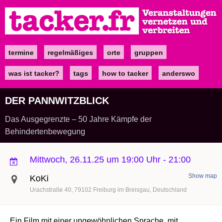
Direkt
zum
Inhalt
termine
regelmäßiges
orte
gruppen
Main
navigation
was ist tacker?
tags
how to tacker
anderswo
DER PANNWITZBLICK
Das Ausgegrenzte – 50 Jahre Kämpfe der
Behindertenbewegung
Mittwoch, 26.11.25 um 19:00 Uhr
-
21:00
Show map
KoKi
Urachstraße 40
79102
Freiburg im Breisgau
Deutschland
Ein Film mit einer ungewöhnlichen Sprache, mit