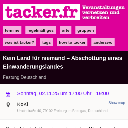
Direkt
zum
Inhalt
termine
regelmäßiges
orte
gruppen
Main
navigation
was ist tacker?
tags
how to tacker
anderswo
Kein Land für niemand – Abschottung eines
Einwanderungslandes
Festung Deutschland
Sonntag, 02.11.25 um 17:00 Uhr
-
19:00
Show map
KoKi
Urachstraße 40
79102
Freiburg im Breisgau
Deutschland