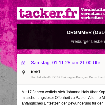
Direkt
zum
Inhalt
DRØMMER (OSLO
Freiburger Lesben
Samstag, 01.11.25 um 21:00 Uhr
-
KoKi
Urachstraße 40
79102
Freiburg im Breisgau
Deutschlan
Mit 17 Jahren verliebt sich Johanne Hals über Kopf
mit schonungsloser Offenheit zu Papier. Als ihre M
anfängliches Entsetzen der Bewunderung für den li