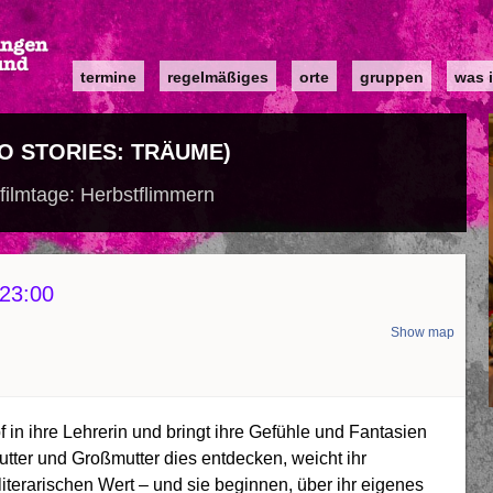
Main
termine
regelmäßiges
orte
gruppen
was i
navigation
 STORIES: TRÄUME)
filmtage: Herbstflimmern
23:00
Show map
d
 in ihre Lehrerin und bringt ihre Gefühle und Fantasien
utter und Großmutter dies entdecken, weicht ihr
terarischen Wert – und sie beginnen, über ihr eigenes