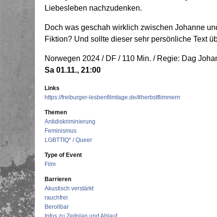
Liebesleben nachzudenken.
Doch was geschah wirklich zwischen Johanne und 
Fiktion? Und sollte dieser sehr persönliche Text ü
Norwegen 2024 / DF / 110 Min. / Regie: Dag Joh
Sa 01.11., 21:00
Links
https://freiburger-lesbenfilmtage.de/#herbstflimmern
Themen
Antidiskriminierung
Feminismus
LGBTTIQ* / Queer
Type of Event
Film
Barrieren
Akustisch verstärkt
rauchfrei
Berollbar
Infos zu Zeitplan und Ablauf