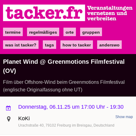
Direkt
zum
Inhalt
termine
regelmäßiges
orte
gruppen
Main
navigation
was ist tacker?
tags
how to tacker
anderswo
Planet Wind @ Greenmotions Filmfestival
(OV)
Film über Offshore-Wind beim Greenmotions Filmfestival
(englische Originalfassung ohne UT)
Donnerstag, 06.11.25 um 17:00 Uhr
-
19:30
Show map
KoKi
Urachstraße 40
79102
Freiburg im Breisgau
Deutschland