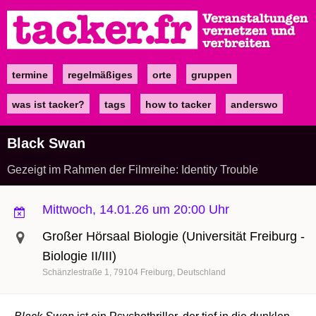
Direkt
zum
Inhalt
termine
regelmäßiges
orte
gruppen
Main
navigation
was ist tacker?
tags
how to tacker
anderswo
Black Swan
Gezeigt im Rahmen der Filmreihe: Identity Trouble
Mittwoch, 14.01.26 um 20:00 Uhr
Großer Hörsaal Biologie (Universität Freiburg -
Biologie II/III)
Schänzlestraße 1
79104
Freiburg
Deutschland