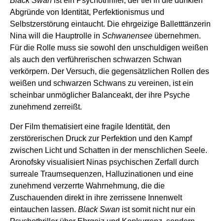
Black Swan
ist ein Psychothriller, der tief in die dunklen
Abgründe von Identität, Perfektionismus und
Selbstzerstörung eintaucht. Die ehrgeizige Balletttänzerin
Nina will die Hauptrolle in
Schwanensee
übernehmen.
Für die Rolle muss sie sowohl den unschuldigen weißen
als auch den verführerischen schwarzen Schwan
verkörpern. Der Versuch, die gegensätzlichen Rollen des
weißen und schwarzen Schwans zu vereinen, ist ein
scheinbar unmöglicher Balanceakt, der ihre Psyche
zunehmend zerreißt.
Der Film thematisiert eine fragile Identität, den
zerstörerischen Druck zur Perfektion und den Kampf
zwischen Licht und Schatten in der menschlichen Seele.
Aronofsky visualisiert Ninas psychischen Zerfall durch
surreale Traumsequenzen, Halluzinationen und eine
zunehmend verzerrte Wahrnehmung, die die
Zuschauenden direkt in ihre zerrissene Innenwelt
eintauchen lassen.
Black Swan
ist somit nicht nur ein