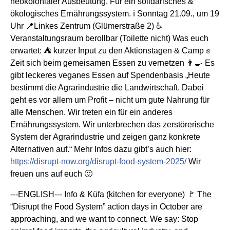
neokolonialer Ausbeutung. Für ein solidarisches &
ökologisches Ernährungssystem. ℹ️ Sonntag 21.09., um 19
Uhr 📍Linkes Zentrum (Glümerstraße 2) ♿
Veranstaltungsraum berollbar (Toilette nicht) Was euch
erwartet: ⛺ kurzer Input zu den Aktionstagen & Camp ✊
Zeit sich beim gemeisamen Essen zu vernetzen 👨‍🍳 Es
gibt leckeres veganes Essen auf Spendenbasis „Heute
bestimmt die Agrarindustrie die Landwirtschaft. Dabei
geht es vor allem um Profit – nicht um gute Nahrung für
alle Menschen. Wir treten ein für ein anderes
Ernährungssystem. Wir unterbrechen das zerstörerische
System der Agrarindustrie und zeigen ganz konkrete
Alternativen auf.“ Mehr Infos dazu gibt’s auch hier:
https://disrupt-now.org/disrupt-food-system-2025/
Wir
freuen uns auf euch 🙂
---ENGLISH--- Info & Küfa (kitchen for everyone) 🚩 The
“Disrupt the Food System” action days in October are
approaching, and we want to connect. We say: Stop