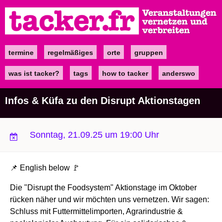
Direkt
zum
Inhalt
termine
regelmäßiges
orte
gruppen
Main
navigation
was ist tacker?
tags
how to tacker
anderswo
Infos & Küfa zu den Disrupt Aktionstagen
Sonntag, 21.09.25 um 19:00 Uhr
📌 English below 🚩
Die "Disrupt the Foodsystem" Aktionstage im Oktober
rücken näher und wir möchten uns vernetzen. Wir sagen:
Schluss mit Futtermittelimporten, Agrarindustrie &