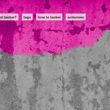
st tacker?
tags
how to tacker
anderswo