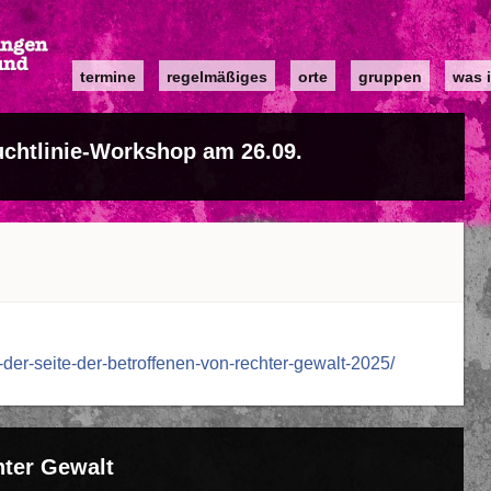
Main
termine
regelmäßiges
orte
gruppen
was i
navigation
chtlinie-Workshop am 26.09.
-der-seite-der-betroffenen-von-rechter-gewalt-2025/
hter Gewalt