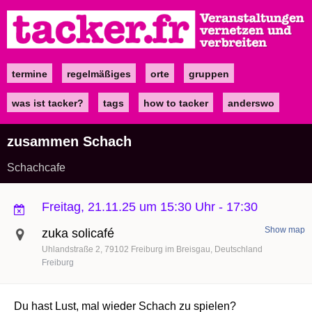
Direkt
zum
Inhalt
termine
regelmäßiges
orte
gruppen
Main
navigation
was ist tacker?
tags
how to tacker
anderswo
zusammen Schach
Schachcafe
Freitag, 21.11.25 um 15:30 Uhr
-
17:30
Show map
zuka solicafé
Uhlandstraße 2
79102
Freiburg im Breisgau
Deutschland
Freiburg
Du hast Lust, mal wieder Schach zu spielen?