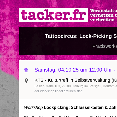
Direkt
zum
Inhalt
Tattoocircus: Lock-Picking 
Praxisworks
Samstag, 04.10.25 um 12:00 Uhr
-
KTS - Kulturtreff in Selbstverwaltung (
Basler Straße 103
79100
Freiburg im Breisgau
Deutschl
der Workshop findet draußen statt
Workshop
Lockpicking: Schlüsselkästen & Za