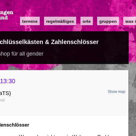
Main
termine
regelmäßiges
orte
gruppen
was i
navigation
Schlüsselkästen & Zahlenschlösser
hop für all gender
13:30
Show map
KaTS)
and
hlenschlösser