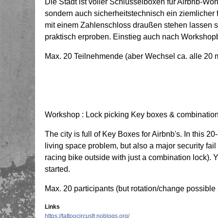
Die Stadt ist voller Schlüsselboxen für Airbnb-
sondern auch sicherheitstechnisch ein ziemlicher fa
mit einem Zahlenschloss draußen stehen lassen so
praktisch erproben. Einstieg auch nach Workshopb
Max. 20 Teilnehmende (aber Wechsel ca. alle 20 
Workshop : Lock picking Key boxes & combinatio
The city is full of Key Boxes for Airbnb's. In this 
living space problem, but also a major security fa
racing bike outside with just a combination lock). 
started.
Max. 20 participants (but rotation/change possibl
Links
https://tattoocircusfr.noblogs.org/