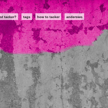
st tacker?
tags
how to tacker
anderswo