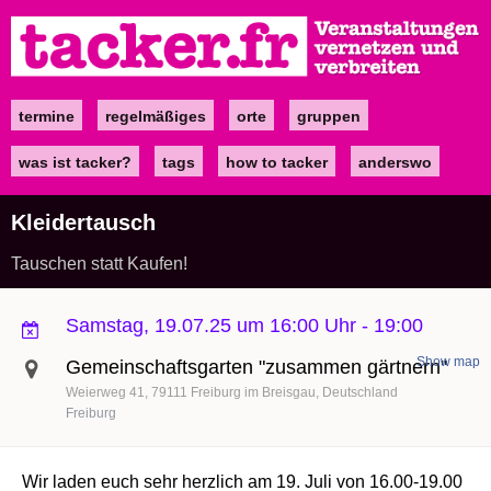
Direkt
zum
Inhalt
termine
regelmäßiges
orte
gruppen
Main
navigation
was ist tacker?
tags
how to tacker
anderswo
Kleidertausch
Tauschen statt Kaufen!
Samstag, 19.07.25 um 16:00 Uhr
-
19:00
Show map
Gemeinschaftsgarten "zusammen gärtnern"
Weierweg 41
79111
Freiburg im Breisgau
Deutschland
Freiburg
Wir laden euch sehr herzlich am 19. Juli von 16.00-19.00