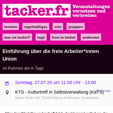
Direkt
zum
Inhalt
termine
regelmäßiges
orte
gruppen
Main
navigation
was ist tacker?
tags
how to tacker
anderswo
Einführung über die freie Arbeiter*innen
Union
im Rahmen der A-Tage
Sonntag, 27.07.25 um 11:00 Uhr
-
13:00
Show map
KTS - Kulturtreff in Selbstverwaltung (KaTS)
Basler Straße 103
79100
Freiburg im Breisgau
Deutschland