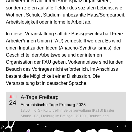
Arbeiter*innen auf ihrem Arbeitsplatz organisieren,
sondern zielen auf alle Felder des sozialen Lebens, wie
Wohnen, Schule, Studium, unbezahlte Haus/Sorgearbeit,
Arbeitslosigkeit oder informelle Arbeit ab.
In dieser Veranstaltung soll die Basisgewerkschaft Freie
Arbeiter*innen Union (FAU) vorgestellt werden. Es wird
einen Input zu den Ideen (Anarcho-Syndikalismus), der
Geschichte, der Arbeitsweise und der internen
Organisation der FAU geben. Vorkenntnisse sind für den
Besuch des Vortrages nicht erforderlich. Im Anschluss
besteht die Möglichkeit einer Diskussion. Die
Veranstaltung ist in deutscher Sprache.
A-Tage Freiburg
JULI
24
Anarchistische Tage Freiburg 2025
13:00
KTS - Kulturtreff in Selbstverwaltung (KaTS)
Basler
Straße 103
Freiburg im Breisgau 79100
Deutschland