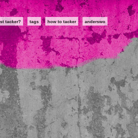
st tacker?
tags
how to tacker
anderswo