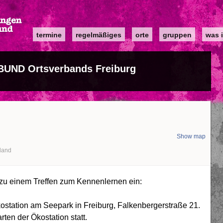
Main
termine
regelmäßiges
orte
gruppen
was i
navigation
 BUND Ortsverbands Freiburg
Show map
land
 zu einem Treffen zum Kennenlernen ein:
kostation am Seepark in Freiburg, Falkenbergerstraße 21.
ten der Ökostation statt.