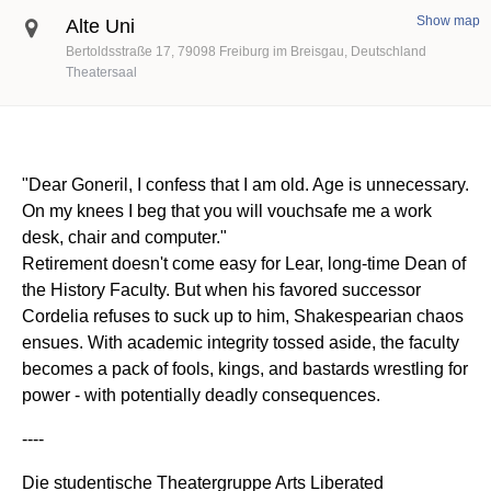
Show map
Alte Uni
Bertoldsstraße 17
79098
Freiburg im Breisgau
Deutschland
Theatersaal
"Dear Goneril, I confess that I am old. Age is unnecessary.
On my knees I beg that you will vouchsafe me a work
desk, chair and computer."
Retirement doesn't come easy for Lear, long-time Dean of
the History Faculty. But when his favored successor
Cordelia refuses to suck up to him, Shakespearian chaos
ensues. With academic integrity tossed aside, the faculty
becomes a pack of fools, kings, and bastards wrestling for
power - with potentially deadly consequences.
----
Die studentische Theatergruppe Arts Liberated