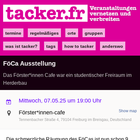
Direkt
zum
Inhalt
termine
regelmäßiges
orte
gruppen
Main
navigation
was ist tacker?
tags
how to tacker
anderswo
FöCa Ausstellung
Das Förster*innen Cafe war ein studentischer Freiraum im
Herderbau
Mittwoch, 07.05.25 um 19:00 Uhr
Show map
Förster*innen-cafe
Tennenbacher Straße 4
79104
Freiburg im Breisgau
Deutschland
Die schmerzliche Räumung des FöCas ist nun schon 9