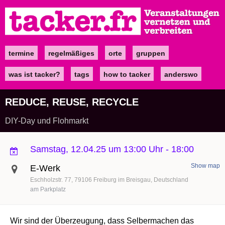
Direkt
zum
Inhalt
termine
regelmäßiges
orte
gruppen
Main
navigation
was ist tacker?
tags
how to tacker
anderswo
REDUCE, REUSE, RECYCLE
DIY-Day und Flohmarkt
Samstag, 12.04.25 um 13:00 Uhr
-
18:00
Show map
E-Werk
Eschholzstr. 77
79106
Freiburg im Breisgau
Deutschland
am Parkplatz
Wir sind der Überzeugung, dass Selbermachen das