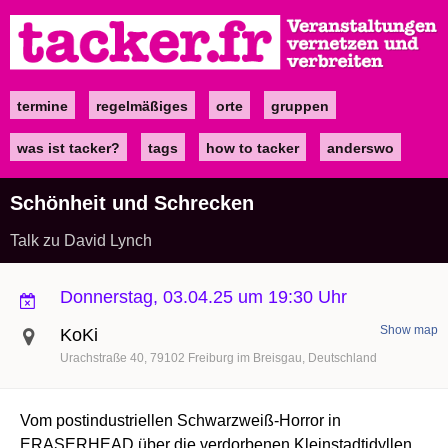
Direkt
zum
Inhalt
termine
regelmäßiges
orte
gruppen
Main
navigation
was ist tacker?
tags
how to tacker
anderswo
Schönheit und Schrecken
Talk zu David Lynch
Donnerstag, 03.04.25 um 19:30 Uhr
Show map
KoKi
Urachstraße 40
79102
Freiburg im Breisgau
Deutschland
Vom postindustriellen Schwarzweiß-Horror in
ERASERHEAD über die verdorbenen Kleinstadtidyllen