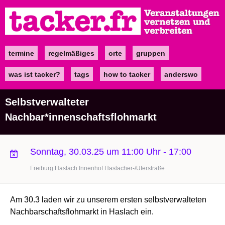
Direkt
zum
Inhalt
termine
regelmäßiges
orte
gruppen
Main
navigation
was ist tacker?
tags
how to tacker
anderswo
Selbstverwalteter
Nachbar*innenschaftsflohmarkt
Sonntag, 30.03.25 um 11:00 Uhr
-
17:00
Freiburg Haslach Innenhof Haslacher-/Uferstraße
Am 30.3 laden wir zu unserem ersten selbstverwalteten
Nachbarschaftsflohmarkt in Haslach ein.