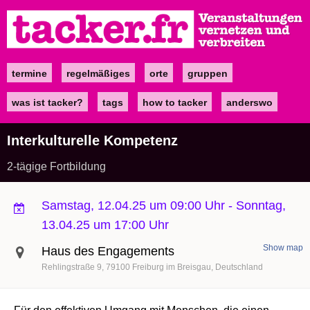
Direkt
zum
Inhalt
termine
regelmäßiges
orte
gruppen
Main
navigation
was ist tacker?
tags
how to tacker
anderswo
Interkulturelle Kompetenz
2-tägige Fortbildung
Samstag, 12.04.25 um 09:00 Uhr
-
Sonntag,
13.04.25 um 17:00 Uhr
Show map
Haus des Engagements
Rehlingstraße 9
79100
Freiburg im Breisgau
Deutschland