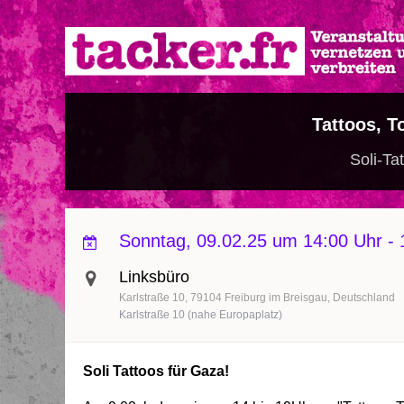
Direkt
zum
Inhalt
Tattoos, T
Soli-Ta
Sonntag, 09.02.25 um 14:00 Uhr
-
Linksbüro
Karlstraße 10
79104
Freiburg im Breisgau
Deutschland
Karlstraße 10 (nahe Europaplatz)
Soli Tattoos für Gaza!