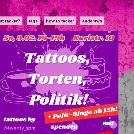
st tacker?
tags
how to tacker
anderswo