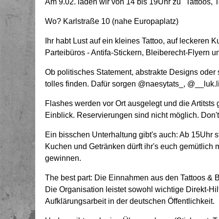
Am 9.02. laden wir von 14 bis 19Uhr zu "Tattoos, To
Wo? Karlstraße 10 (nahe Europaplatz)
Ihr habt Lust auf ein kleines Tattoo, auf lecker
Parteibüros - Antifa-Stickern, Bleiberecht-Flyern 
Ob politisches Statement, abstrakte Designs oder 
tolles finden. Dafür sorgen @naesytats_, @__luk
Flashes werden vor Ort ausgelegt und die Artitsts
Einblick. Reservierungen sind nicht möglich. Don't be
Ein bisschen Unterhaltung gibt's auch: Ab 15Uhr s
Kuchen und Getränken dürft ihr's euch gemütlich
gewinnen.
The best part: Die Einnahmen aus den Tattoos & B
Die Organisation leistet sowohl wichtige Direkt-Hil
Aufklärungsarbeit in der deutschen Öffentlichkeit.