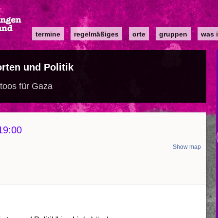
Main
termine
regelmäßiges
orte
gruppen
was i
navigation
orten und Politik
ttoos für Gaza
19:00
Show map