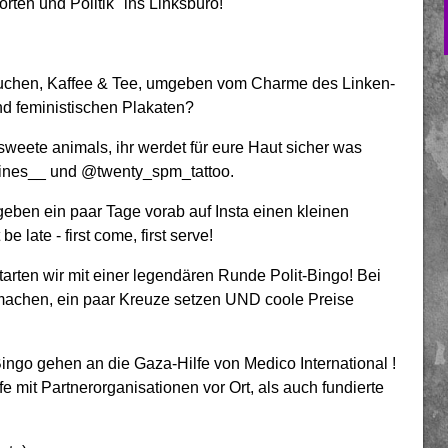
rten und Politik" ins Linksbüro!
en Kuchen, Kaffee & Tee, umgeben vom Charme des Linken-
und feministischen Plakaten?
sweete animals, ihr werdet für eure Haut sicher was
.lines__ und @twenty_spm_tattoo.
 geben ein paar Tage vorab auf Insta einen kleinen
 late - first come, first serve!
tarten wir mit einer legendären Runde Polit-Bingo! Bei
 machen, ein paar Kreuze setzen UND coole Preise
ingo gehen an die Gaza-Hilfe von Medico International !
fe mit Partnerorganisationen vor Ort, als auch fundierte