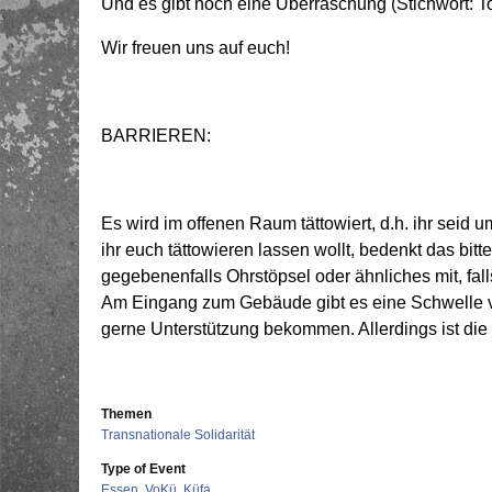
Und es gibt noch eine Überraschung (Stichwort: To
Wir freuen uns auf euch!
BARRIEREN:
Es wird im offenen Raum tättowiert, d.h. ihr se
ihr euch tättowieren lassen wollt, bedenkt das bitt
gegebenenfalls Ohrstöpsel oder ähnliches mit, fall
Am Eingang zum Gebäude gibt es eine Schwelle v
gerne Unterstützung bekommen. Allerdings ist die To
Themen
Transnationale Solidarität
Type of Event
Essen, VoKü, Küfa