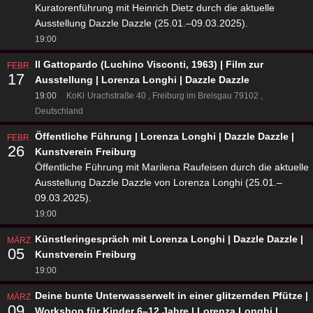
Kuratorenführung mit Heinrich Dietz durch die aktuelle
Ausstellung Dazzle Dazzle (25.01.–09.03.2025).
19:00
Il Gattopardo (Luchino Visconti, 1963) | Film zur
FEBR.
17
Ausstellung | Lorenza Longhi | Dazzle Dazzle
19:00
KoKi
Urachstraße 40
Freiburg im Breisgau 79102
Deutschland
Öffentliche Führung | Lorenza Longhi | Dazzle Dazzle |
FEBR.
26
Kunstverein Freiburg
Öffentliche Führung mit Marilena Raufeisen durch die aktuelle
Ausstellung Dazzle Dazzle von Lorenza Longhi (25.01.–
09.03.2025).
19:00
Künstleringespräch mit Lorenza Longhi | Dazzle Dazzle |
MÄRZ
05
Kunstverein Freiburg
19:00
Deine bunte Unterwasserwelt in einer glitzernden Pfütze |
MÄRZ
09
Workshop für Kinder 6–12 Jahre | Lorenza Longhi |