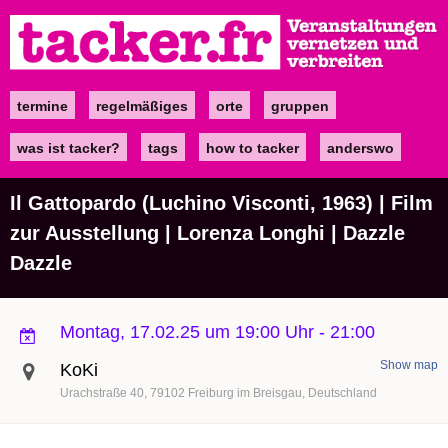
Direkt
zum
Inhalt
termine
regelmäßiges
orte
gruppen
Main
navigation
was ist tacker?
tags
how to tacker
anderswo
Il Gattopardo (Luchino Visconti, 1963) | Film
zur Ausstellung | Lorenza Longhi | Dazzle
Dazzle
Montag, 17.02.25 um 19:00 Uhr
-
21:00
Show map
KoKi
Urachstraße 40
79102
Freiburg im Breisgau
Deutschland