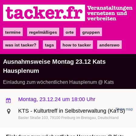
Direkt
zum
Inhalt
termine
regelmäßiges
orte
gruppen
Main
navigation
was ist tacker?
tags
how to tacker
anderswo
Ausnahmsweise Montag 23.12 Kats
Hausplenum
Einladung zum wöchentlichen Hausplenum @ Kats
Montag, 23.12.24 um 18:00 Uhr
Show map
KTS - Kulturtreff in Selbstverwaltung (KaTS)
Basler Straße 103
79100
Freiburg im Breisgau
Deutschland