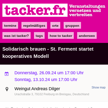
Direkt
zum
Inhalt
termine
regelmäßiges
orte
gruppen
Main
navigation
was ist tacker?
tags
how to tacker
anderswo
Solidarisch brauen - St. Ferment startet
kooperatives Modell
Donnerstag, 26.09.24 um 17:00 Uhr
Sonntag, 13.10.24 um 17:00 Uhr
Show map
Weingut Andreas Dilger
Urachstraße 3
79102
Freiburg im Breisgau
Deutschland