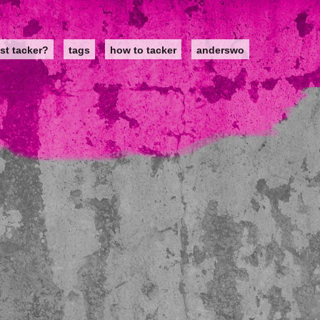
st tacker?
tags
how to tacker
anderswo