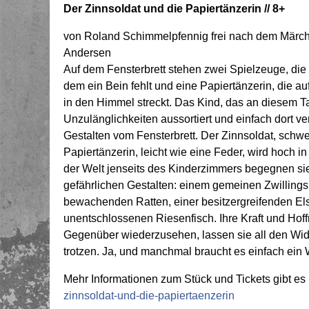
Der Zinnsoldat und die Papiertänzerin // 8+
von Roland Schimmelpfennig frei nach dem Märche
Andersen
Auf dem Fensterbrett stehen zwei Spielzeuge, die u
dem ein Bein fehlt und eine Papiertänzerin, die 
in den Himmel streckt. Das Kind, das an diesem Tag
Unzulänglichkeiten aussortiert und einfach dort v
Gestalten vom Fensterbrett. Der Zinnsoldat, schwe
Papiertänzerin, leicht wie eine Feder, wird hoch in
der Welt jenseits des Kinderzimmers begegnen si
gefährlichen Gestalten: einem gemeinen Zwilling
bewachenden Ratten, einer besitzergreifenden El
unentschlossenen Riesenfisch. Ihre Kraft und Hof
Gegenüber wiederzusehen, lassen sie all den Widrig
trotzen. Ja, und manchmal braucht es einfach ei
Mehr Informationen zum Stück und Tickets gibt es 
zinnsoldat-und-die-papiertaenzerin