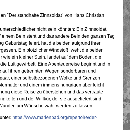
n "Der standhafte Zinnsoldat" von Hans Christian
nterschiedlicher nicht sein könnten: Ein Zinnsoldat,
auf einem Bein steht und das andere Bein den ganzen Tag
 Geburtstag feiert, hat die beiden aufgrund ihrer
ergessen. Ein plötzlicher Windstoß weht die beiden
r wie ein kleiner Stein, landet auf dem Boden, die
 die Luft gewirbelt. Eine Abenteuerreise beginnt und in
e auf ihren getrennten Wegen sonderbaren und
spaar, einer selbstbezogenen Wolke und Grenzen
stermutter und einem immens hungrigen aber leicht
fnung diese Reise zu überstehen und das vertraute
keiten und der Willkür, der sie ausgeliefert sind,
n Wunder, um Wünsche wahr werden zu lassen.
unter:
https://www.marienbad.org/repertoire/der-