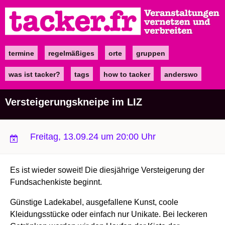
Direkt
zum
Inhalt
termine
regelmäßiges
orte
gruppen
Main
navigation
was ist tacker?
tags
how to tacker
anderswo
Versteigerungskneipe im LIZ
Freitag, 13.09.24 um 20:00 Uhr
Es ist wieder soweit! Die diesjährige Versteigerung der
Fundsachenkiste beginnt.
Günstige Ladekabel, ausgefallene Kunst, coole
Kleidungsstücke oder einfach nur Unikate. Bei leckeren