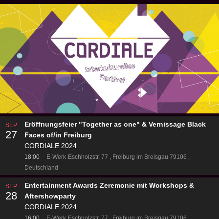
Eröffnungsfeier "Together as one" & Vernissage Black
SEP
27
Faces of/in Freiburg
CORDIALE 2024
18:00
E-Werk
Eschholzstr. 77
Freiburg im Breisgau 79106
Deutschland
Entertainment Awards Zeremonie mit Workshops &
SEP
28
Aftershowparty
CORDIALE 2024
16:00
E-Werk
Eschholzstr. 77
Freiburg im Breisgau 79106