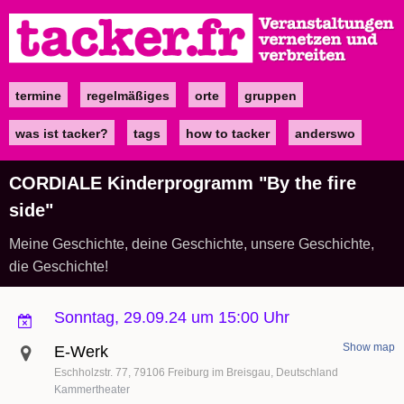
Direkt
zum
Inhalt
termine
regelmäßiges
orte
gruppen
Main
navigation
was ist tacker?
tags
how to tacker
anderswo
CORDIALE Kinderprogramm "By the fire
side"
Meine Geschichte, deine Geschichte, unsere Geschichte,
die Geschichte!
Sonntag, 29.09.24 um 15:00 Uhr
Show map
E-Werk
Eschholzstr. 77
79106
Freiburg im Breisgau
Deutschland
Kammertheater