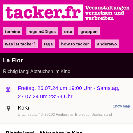
Direkt
zum
Inhalt
termine
regelmäßiges
orte
gruppen
Main
navigation
was ist tacker?
tags
how to tacker
anderswo
La Flor
Richtig lang! Abtauchen im Kino
Freitag, 26.07.24 um 19:00 Uhr
-
Samstag,
27.07.24 um 23:59 Uhr
Show map
KoKi
Urachstraße 40
79102
Freiburg im Breisgau
Deutschland