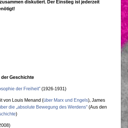
sammen diskutiert. Der Einstieg ist jederzeit
nötigt!
n der Geschichte
sophie der Freiheit”
(1926-1931)
t von Louis
Menand
(
über Marx und Engels
), James
über die „absolute Bewegung des Werdens“
(Aus den
schichte
)
2008)