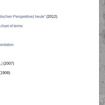
tischen Perspektive) heute”
(2012)
chart of terms
sentation
L]
(2007)
(1908)