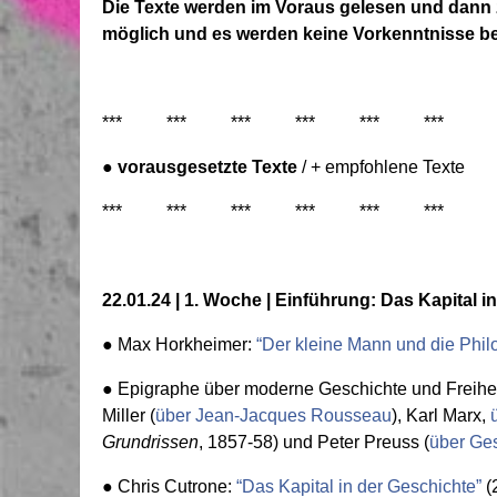
Die Texte werden im Voraus gelesen und dann zu
möglich und es werden keine Vorkenntnisse be
*** *** *** *** *** ***
● vorausgesetzte Texte
/ + empfohlene Texte
*** *** *** *** *** ***
22.01.24 | 1. Woche | Einführung: Das Kapital i
● Max
Horkheimer
:
“Der kleine Mann und die Philo
● Epigraphe über moderne Geschichte und Freihei
Miller (
über Jean-Jacques Rousseau
), Karl
Marx
,
Grundrissen
, 1857-58) und Peter
Preuss
(
über Ge
● Chris
Cutrone
:
“Das Kapital in der Geschichte”
(