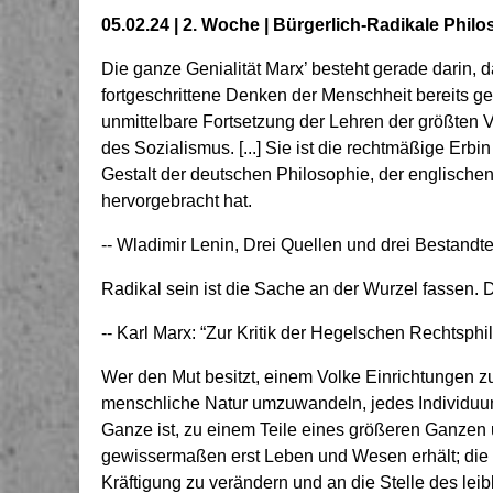
05.02.24 | 2. Woche | Bürgerlich-Radikale Phi
Die ganze Genialität Marx’ besteht gerade darin, 
fortgeschrittene Denken der Menschheit bereits ges
unmittelbare Fortsetzung der Lehren der größten V
des Sozialismus. [...] Sie ist die rechtmäßige Erb
Gestalt der deutschen Philosophie, der englisch
hervorgebracht hat.
-- Wladimir Lenin, Drei Quellen und drei Bestandt
Radikal sein ist die Sache an der Wurzel fassen. 
-- Karl Marx: “Zur Kritik der Hegelschen Rechtsphi
Wer den Mut besitzt, einem Volke Einrichtungen z
menschliche Natur umzuwandeln, jedes Individuum
Ganze ist, zu einem Teile eines größeren Ganzen
gewissermaßen erst Leben und Wesen erhält; die
Kräftigung zu verändern und an die Stelle des lei