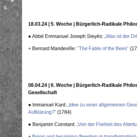
18.03.24 | 5. Woche | Bürgerlich-Radikale Philo
● Abbé Emmanuel Joseph
Sieyès
:
„Was ist der Dr
+ Bernard Mandeville:
"The Fable of the Bees"
(17
08.04.24 | 6. Woche | Bürgerlich-Radikale Phil
Gesellschaft
● Immanuel
Kant
:
„Idee zu einer allgemeinen Gesc
Aufklärung?”
(1784)
● Benjamin
Constant
:
„Von der Freiheit des Altert
+
Being and becoming (freedom in transformation) 