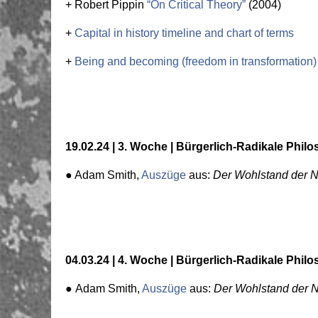
+ Robert Pippin
“On Critical Theory”
(2004)
+
Capital in history timeline and chart of terms
+
Being and becoming (freedom in transformation) 
19.02.24 | 3. Woche | Bürgerlich-Radikale Philos
● Adam
Smith
,
Auszüge
aus:
Der Wohlstand der N
04.03.24 | 4. Woche | Bürgerlich-Radikale Philos
●
Adam Smith
,
Auszüge
aus:
Der Wohlstand der 