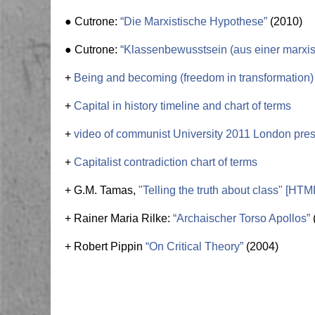
● Cutrone
:
“Die Marxistische Hypothese”
(2010)
● Cutrone
:
“Klassenbewusstsein (aus einer marxis
+
Being and becoming (freedom in transformation) 
+
Capital in history timeline and chart of terms
+
video of communist University 2011 London pre
+
Capitalist contradiction chart of terms
+ G.M. Tamas,
"Telling the truth about class"
[HTM
+ Rainer Maria Rilke:
“Archaischer Torso Apollos”
+ Robert Pippin
“On Critical Theory”
(2004)