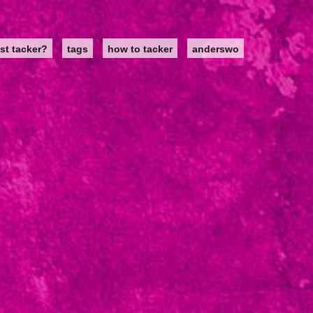
st tacker?
tags
how to tacker
anderswo