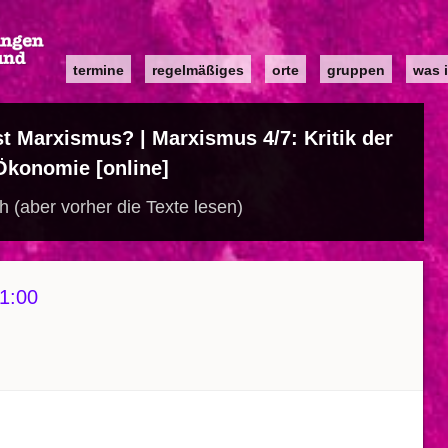
Main
termine
regelmäßiges
orte
gruppen
was i
navigation
st Marxismus? | Marxismus 4/7: Kritik der
Ökonomie [online]
ch (aber vorher die Texte lesen)
1:00