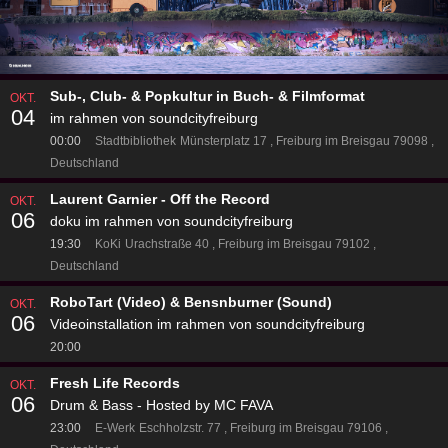
Sub-, Club- & Popkultur in Buch- & Filmformat
OKT.
04
im rahmen von soundcityfreiburg
00:00
Stadtbibliothek
Münsterplatz 17
Freiburg im Breisgau 79098
Deutschland
Laurent Garnier - Off the Record
OKT.
06
doku im rahmen von soundcityfreiburg
19:30
KoKi
Urachstraße 40
Freiburg im Breisgau 79102
Deutschland
RoboTart (Video) & Bensnburner (Sound)
OKT.
06
Videoinstallation im rahmen von soundcityfreiburg
20:00
Fresh Life Records
OKT.
06
Drum & Bass - Hosted by MC FAVA
23:00
E-Werk
Eschholzstr. 77
Freiburg im Breisgau 79106