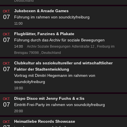
Deutschland
Jukeboxen & Arcade Games
OKT.
07
Führung im rahmen von soundcityfreiburg
11:00
Flugblätter, Fanzines & Plakate
OKT.
07
Führung durch das Archiv für soziale Bewegungen
14:00
Archiv Soziale Bewegungen
Adlerstraße 12
Freiburg im
Breisgau 79098
Deutschland
Clubkultur als soziokultureller und wirtschaftlicher
OKT.
07
Faktor der Stadtentwicklung
Vortrag mit Dimitri Hegemann im rahmen von
soundcityfreiburg
18:00
Dispo Disco mit Jenny Fuchs & e:lis
OKT.
07
Eintritt-Frei-Party im rahmen von soundcityfreiburg
20:00
Heimatliebe Records Showcase
OKT.