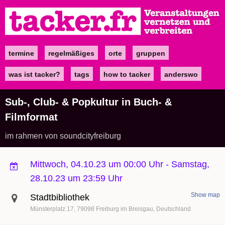
Direkt
zum
Inhalt
termine
regelmäßiges
orte
gruppen
Main
navigation
was ist tacker?
tags
how to tacker
anderswo
Sub-, Club- & Popkultur in Buch- &
Filmformat
im rahmen von soundcityfreiburg
Mittwoch, 04.10.23 um 00:00 Uhr
-
Samstag,
28.10.23 um 23:59 Uhr
Show map
Stadtbibliothek
Münsterplatz 17
79098
Freiburg im Breisgau
Deutschland