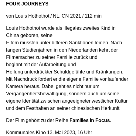
FOUR JOURNEYS
von Louis Hothothot /
NL
,
C
N
2021
/
112 min
Louis
Hothothot
wurde
als
illegales
zweites
Kind in
China
geboren
, seine
Eltern
mussten
unter
bitteren
Sanktionen
leiden
. Nach
langen
Studienjahren
in den
Niederlanden
kehrt
der
Filmemacher
zu
seiner Familie
zurück
und
beginnt
mit
der
Aufarbeitung
und
Heilung
unterdrückter
Schuldgefühle
und
Kränkungen
.
Mit Nachdruck forde
rt er die eigene Familie vor laufender
Kamera heraus.
Dabei
geht
es
nicht
nur
um
Vergangenheitsbewältigung
,
sondern
auch
um seine
eigene
Identität
zwischen
angeeigneter
westlicher
Kultur
und
dem
Festhalten
an
seiner
chinesischen
Herkunft
.
Der Film gehört zu der Reihe
Families in Focus
.
Kommunales Kino 13. Mai 2023, 16 Uhr