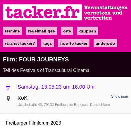
Direkt
zum
Inhalt
termine
regelmäßiges
orte
gruppen
Main
navigation
was ist tacker?
tags
how to tacker
anderswo
Film: FOUR JOURNEYS
Teil des Festivals of Transcultural Cinema
Samstag, 13.05.23 um 16:00 Uhr
Show map
KoKi
Urachstraße 40
79102
Freiburg im Breisgau
Deutschland
Freiburger Filmforum 2023