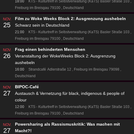
18:00
KTS - Kulturtreff in Selbstverwaltung (KaTS)
Basler Straße 103
Freiburg im Breisgau 79100
Deutschland
Film zu Woke Weeks Block 2: Ausgrenzung aushebeln
NOV.
25
Schwarz sein in Deutschland
21:00
KTS - Kulturtreff in Selbstverwaltung (KaTS)
Basler Straße 103
Freiburg im Breisgau 79100
Deutschland
Frag einen behinderten Menschen
NOV.
26
Veranstaltung der WokeWeeks Block 2: Ausgrenzung
aushebeln
16:00
Strandcafé
Adlerstraße 12
Freiburg im Breisgau 79098
Deutschland
BIPOC-Café
NOV.
27
Austausch & Vernetzung für black, indigenous & people of
colour
12:00
KTS - Kulturtreff in Selbstverwaltung (KaTS)
Basler Straße 103
Freiburg im Breisgau 79100
Deutschland
Powersharing als Rassismuskritik: Was machen mit
NOV.
27
Macht?!