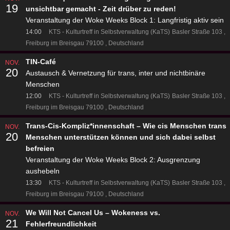
19
unsichtbar gemacht - Zeit drüber zu reden!
Veranstaltung der Woke Weeks Block 1: Langfristig aktiv sein
14:00
KTS - Kulturtreff in Selbstverwaltung (KaTS)
Basler Straße 103
Freiburg im Breisgau 79100
Deutschland
TIN-Café
NOV.
20
Austausch & Vernetzung für trans, inter und nichtbinäre
Menschen
12:00
KTS - Kulturtreff in Selbstverwaltung (KaTS)
Basler Straße 103
Freiburg im Breisgau 79100
Deutschland
Trans-Cis-Kompliz*innenschaft – Wie cis Menschen trans
NOV.
20
Menschen unterstützen können und sich dabei selbst
befreien
Veranstaltung der Woke Weeks Block 2: Ausgrenzung
aushebeln
13:30
KTS - Kulturtreff in Selbstverwaltung (KaTS)
Basler Straße 103
Freiburg im Breisgau 79100
Deutschland
We Will Not Cancel Us – Wokeness vs.
NOV.
21
Fehlerfreundlichkeit