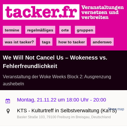
Direkt
zum
Inhalt
termine
regelmäßiges
orte
gruppen
Main
navigation
was ist tacker?
tags
how to tacker
anderswo
We Will Not Cancel Us – Wokeness vs.
Fehlerfreundlichkeit
Veranstaltung der Woke Weeks Block 2: Ausgrenzung
aushebeln
Montag, 21.11.22 um 18:00 Uhr
-
20:00
Show map
KTS - Kulturtreff in Selbstverwaltung (KaTS)
Basler Straße 103
79100
Freiburg im Breisgau
Deutschland