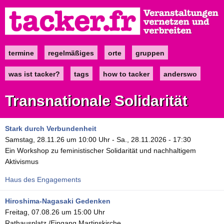
Direkt
zum
Inhalt
termine
regelmäßiges
orte
gruppen
Main
navigation
was ist tacker?
tags
how to tacker
anderswo
Transnationale Solidarität
Stark durch Verbundenheit
Samstag, 28.11.26 um 10:00 Uhr
-
Sa., 28.11.2026 - 17:30
Ein Workshop zu feministischer Solidarität und nachhaltigem
Aktivismus
Haus des Engagements
Hiroshima-Nagasaki Gedenken
Freitag, 07.08.26 um 15:00 Uhr
Rathausplatz /Eingang Martinskirche