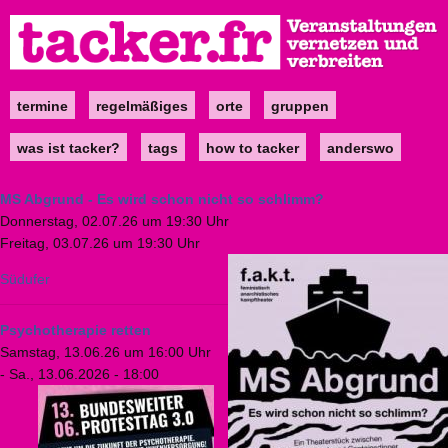
Direkt
zum
Inhalt
termine
regelmäßiges
orte
gruppen
Main
navigation
was ist tacker?
tags
how to tacker
anderswo
MS Abgrund - Es wird schon nicht so schlimm?
Donnerstag, 02.07.26 um 19:30 Uhr
Freitag, 03.07.26 um 19:30 Uhr
Südufer
Psychotherapie retten
Samstag, 13.06.26 um 16:00 Uhr
-
Sa., 13.06.2026 - 18:00