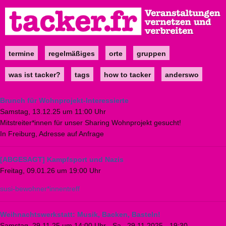
Direkt
zum
Inhalt
termine
regelmäßiges
orte
gruppen
Main
navigation
was ist tacker?
tags
how to tacker
anderswo
Brunch für Wohnprojekt-Interessierte
Samstag, 13.12.25 um 11:00 Uhr
Mitstreiter*innen für unser Sharing Wohnprojekt gesucht!
In Freiburg, Adresse auf Anfrage
[ABGESAGT] Kampfsport und Nazis
Freitag, 09.01.26 um 19:00 Uhr
susi-bewohner*innentreff
Weihnachtswerkstatt: Musik, Backen, Basteln!
Samstag, 29.11.25 um 14:00 Uhr
-
Sa., 29.11.2025 - 19:30