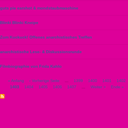
guts pie earshot & mondstaubmaschine
Blinki Blinki Kneipe
Zum Kuckuck! Offenes anarchistisches Treffen
anarchistische Lese- & Diskussionsrunde
Filmbiographie von Frida Kahlo
Erste
« Anfang
Vorherige
‹ Vorherige Seite
…
Seite
1399
Seite
1400
Seite
1401
Seite
1402
Seitennummerierung
Seite
Aktuelle
1403
Seite
1404
Seite
Seite
1405
Seite
1406
Seite
1407
…
Nächste
Weiter >
Letzte
Ende »
Seite
Seite
Seite