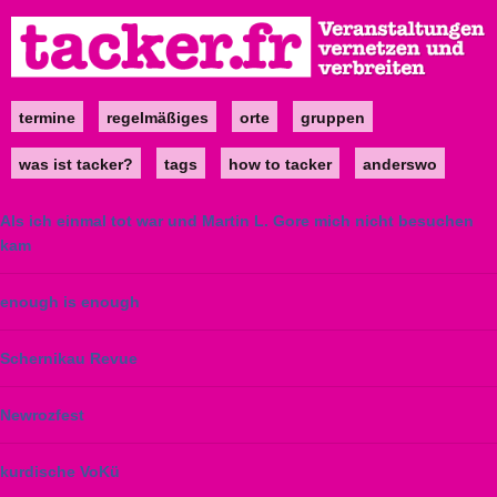
Direkt
zum
Inhalt
termine
regelmäßiges
orte
gruppen
Main
navigation
was ist tacker?
tags
how to tacker
anderswo
Als ich einmal tot war und Martin L. Gore mich nicht besuchen
kam
enough is enough
Schernikau Revue
Newrozfest
kurdische VoKü