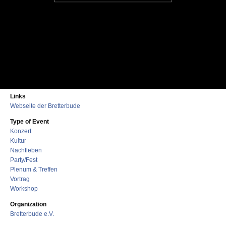
Links
Webseite der Bretterbude
Type of Event
Konzert
Kultur
Nachtleben
Party/Fest
Plenum & Treffen
Vortrag
Workshop
Organization
Bretterbude e.V.