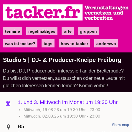
Direkt
zum
Inhalt
termine
regelmäßiges
orte
gruppen
Main
navigation
was ist tacker?
tags
how to tacker
anderswo
Studio 5 | DJ- & Producer-Kneipe Freiburg
Du bist DJ, Producer oder interessiert an der Bretterbude?
Du willst dich vernetzen, austauschen oder neue Leute mit
gleichen Interessen kennen lernen? Komm vorbei!
1. und 3. Mittwoch im Monat um 19:30 Uhr
Mittwoch, 19.08.26 um 19:30 Uhr
-
23:00
Mittwoch, 02.09.26 um 19:30 Uhr
-
23:00
Show map
B5