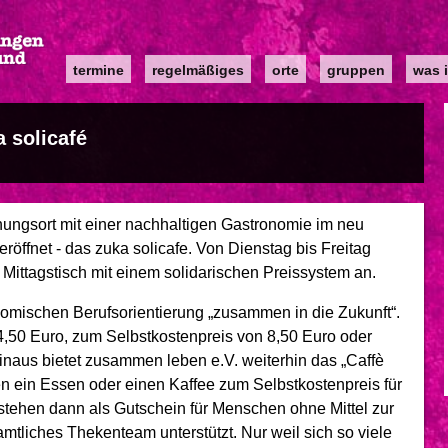
Main
termine
regelmäßiges
orte
gruppen
was i
navigation
 solicafé
ungsort mit einer nachhaltigen Gastronomie im neu
röffnet - das zuka solicafe. Von Dienstag bis Freitag
 Mittagstisch mit einem solidarischen Preissystem an.
omischen Berufsorientierung „zusammen in die Zukunft“.
4,50 Euro, zum Selbstkostenpreis von 8,50 Euro oder
naus bietet zusammen leben e.V. weiterhin das „Caffè
en ein Essen oder einen Kaffee zum Selbstkostenpreis für
stehen dann als Gutschein für Menschen ohne Mittel zur
tliches Thekenteam unterstützt. Nur weil sich so viele