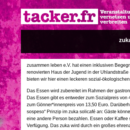
Direkt
zum
Inhalt
zuka
zusammen leben e.V. hat einen inklusiven Begegn
renovierten Haus der Jugend in der Uhlandstraße e
bieten wir hier einen leckeren sozial-ökologischen
Das Essen wird zubereitet im Rahmen der gastron
Das Essen gibt es entweder zum Sozialpreis von 
zum Gönner*innenpreis von 13,50 Euro. Darüberhi
sospeso“ Prinzip im zuka solicafé an: Gäste könn
eine andere Person bezahlen. Essen oder Kaffee 
Verfügung. Das zuka wird durch ein großes ehrenam