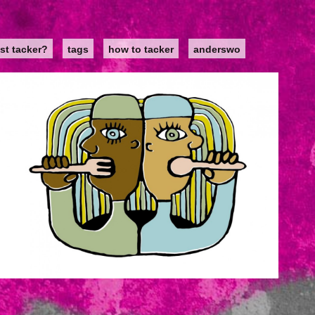
st tacker?
tags
how to tacker
anderswo