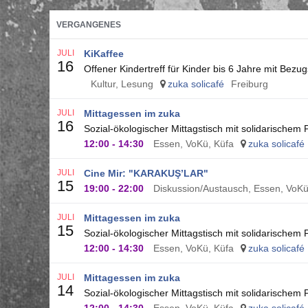
VERGANGENES
JULI
KiKaffee
16
Offener Kindertreff für Kinder bis 6 Jahre mit Bez
Kultur, Lesung
zuka solicafé
Freiburg
JULI
Mittagessen im zuka
16
Sozial-ökologischer Mittagstisch mit solidarischem
12:00
-
14:30
Essen, VoKü, Küfa
zuka solicafé
JULI
Cine Mir: "KARAKUŞ’LAR"
15
19:00
-
22:00
Diskussion/Austausch, Essen, VoKü
JULI
Mittagessen im zuka
15
Sozial-ökologischer Mittagstisch mit solidarischem
12:00
-
14:30
Essen, VoKü, Küfa
zuka solicafé
JULI
Mittagessen im zuka
14
Sozial-ökologischer Mittagstisch mit solidarischem