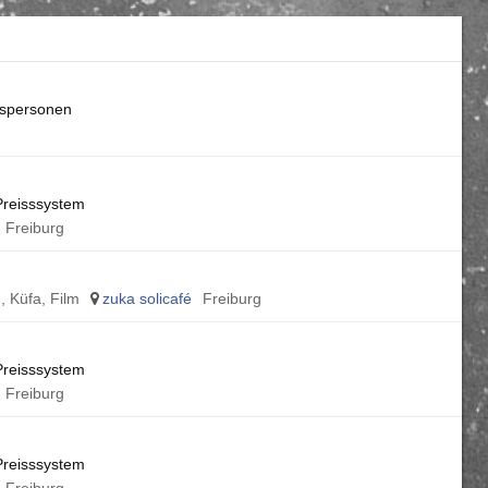
ugspersonen
 Preisssystem
Freiburg
, Küfa, Film
zuka solicafé
Freiburg
 Preisssystem
Freiburg
 Preisssystem