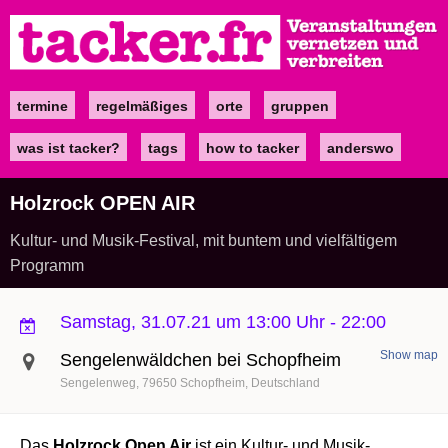
Direkt
zum
Inhalt
termine
regelmäßiges
orte
gruppen
Main
navigation
was ist tacker?
tags
how to tacker
anderswo
Holzrock OPEN AIR
Kultur- und Musik-Festival, mit buntem und vielfältigem
Programm
Samstag, 31.07.21 um 13:00 Uhr
-
22:00
Show map
Sengelenwäldchen bei Schopfheim
Sengelenweg
79650
Schopfheim
Deutschland
Das
Holzrock Open Air
ist ein Kultur- und Musik-